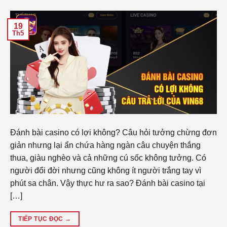
19
Th5
Đánh bài casino có lợi không? Câu hỏi tưởng chừng đơn
giản nhưng lại ẩn chứa hàng ngàn câu chuyện thắng
thua, giàu nghèo và cả những cú sốc không tưởng. Có
người đổi đời nhưng cũng không ít người trắng tay vì
phút sa chân. Vậy thực hư ra sao? Đánh bài casino tại
[…]
TIẾP TỤC ĐỌC
→