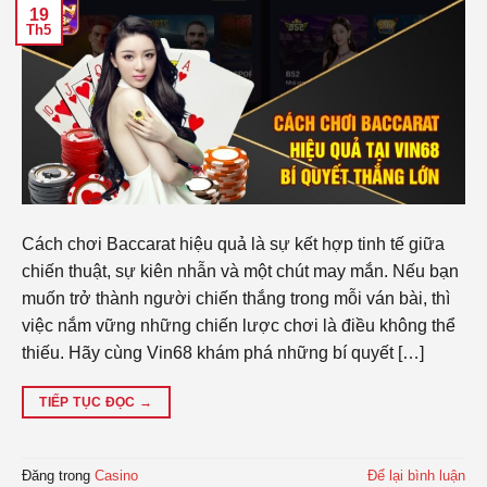
19
Th5
Cách chơi Baccarat hiệu quả là sự kết hợp tinh tế giữa
chiến thuật, sự kiên nhẫn và một chút may mắn. Nếu bạn
muốn trở thành người chiến thắng trong mỗi ván bài, thì
việc nắm vững những chiến lược chơi là điều không thể
thiếu. Hãy cùng Vin68 khám phá những bí quyết […]
TIẾP TỤC ĐỌC
→
Đăng trong
Casino
Để lại bình luận