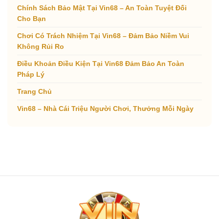
Chính Sách Bảo Mật Tại Vin68 – An Toàn Tuyệt Đối
Cho Bạn
Chơi Có Trách Nhiệm Tại Vin68 – Đảm Bảo Niềm Vui
Không Rủi Ro
Điều Khoản Điều Kiện Tại Vin68 Đảm Bảo An Toàn
Pháp Lý
Trang Chủ
Vin68 – Nhà Cái Triệu Người Chơi, Thưởng Mỗi Ngày