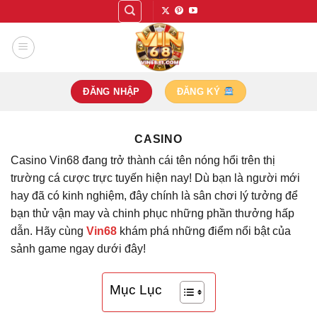
Bỏ
qua
nội
dung
ĐĂNG NHẬP
ĐĂNG KÝ
CASINO
Casino Vin68 đang trở thành cái tên nóng hổi trên thị
trường cá cược trực tuyến hiện nay! Dù bạn là người mới
hay đã có kinh nghiệm, đây chính là sân chơi lý tưởng để
bạn thử vận may và chinh phục những phần thưởng hấp
dẫn. Hãy cùng
Vin68
khám phá những điểm nổi bật của
sảnh game ngay dưới đây!
Mục Lục