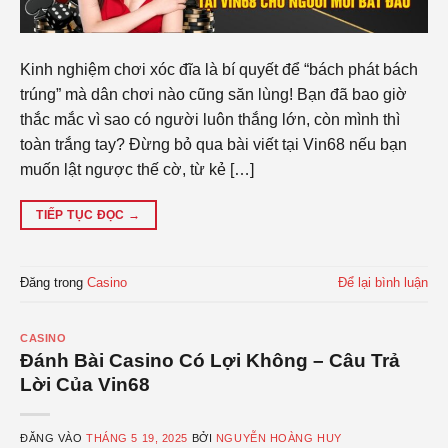
Kinh nghiệm chơi xóc đĩa là bí quyết để “bách phát bách
trúng” mà dân chơi nào cũng săn lùng! Bạn đã bao giờ
thắc mắc vì sao có người luôn thắng lớn, còn mình thì
toàn trắng tay? Đừng bỏ qua bài viết tại Vin68 nếu bạn
muốn lật ngược thế cờ, từ kẻ […]
TIẾP TỤC ĐỌC
→
Đăng trong
Casino
Để lại bình luận
CASINO
Đánh Bài Casino Có Lợi Không – Câu Trả
Lời Của Vin68
ĐĂNG VÀO
THÁNG 5 19, 2025
BỞI
NGUYỄN HOÀNG HUY