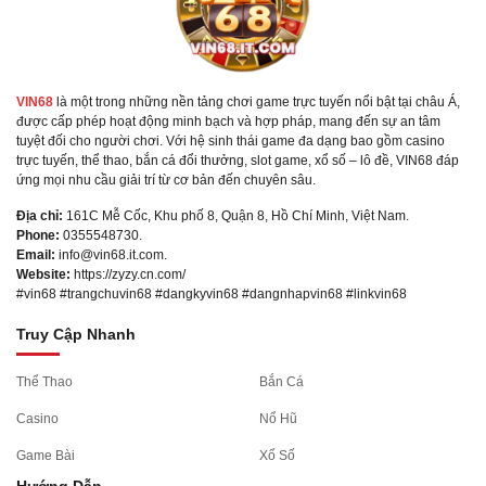
VIN68
là một trong những nền tảng chơi game trực tuyến nổi bật tại châu Á,
được cấp phép hoạt động minh bạch và hợp pháp, mang đến sự an tâm
tuyệt đối cho người chơi. Với hệ sinh thái game đa dạng bao gồm casino
trực tuyến, thể thao, bắn cá đổi thưởng, slot game, xổ số – lô đề, VIN68 đáp
ứng mọi nhu cầu giải trí từ cơ bản đến chuyên sâu.
Địa chỉ:
161C Mễ Cốc, Khu phố 8, Quận 8, Hồ Chí Minh, Việt Nam.
Phone:
0355548730.
Email:
info@vin68.it.com
.
Website:
https://zyzy.cn.com/
#vin68 #trangchuvin68 #dangkyvin68 #dangnhapvin68 #linkvin68
Truy Cập Nhanh
Thể Thao
Bắn Cá
Casino
Nổ Hũ
Game Bài
Xổ Số