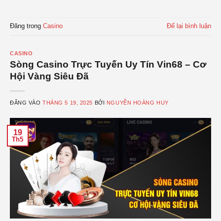
Đăng trong
Casino
Để lại bình luận
CASINO
Sòng Casino Trực Tuyến Uy Tín Vin68 – Cơ
Hội Vàng Siêu Đã
ĐĂNG VÀO
THÁNG 5 19, 2025
BỞI
NGUYỄN HOÀNG HUY
19
Th5