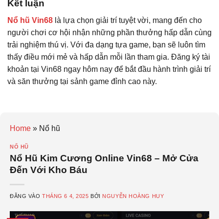
Kết luận
Nổ hũ
Vin68
là lựa chọn giải trí tuyệt vời, mang đến cho
người chơi cơ hội nhận những phần thưởng hấp dẫn cùng
trải nghiệm thú vị. Với đa dạng tựa game, bạn sẽ luôn tìm
thấy điều mới mẻ và hấp dẫn mỗi lần tham gia. Đăng ký tài
khoản tại Vin68 ngay hôm nay để bắt đầu hành trình giải trí
và săn thưởng tại sảnh game đỉnh cao này.
Home
»
Nổ hũ
NỔ HŨ
Nổ Hũ Kim Cương Online Vin68 – Mở Cửa
Đến Với Kho Báu
ĐĂNG VÀO
THÁNG 6 4, 2025
BỞI
NGUYỄN HOÀNG HUY