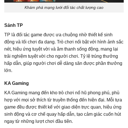
Khám phá mạng lưới đối tác chất lượng cao
Sảnh TP
TP là đối tác game được ưa chuộng nhờ thiết kế sinh
động và lối chơi đa dạng. Trò chơi nổi bật với hình ảnh sắc
nét, hiệu ứng tuyệt vời và âm thanh sống động, mang lại
trải nghiệm tuyệt vời cho người chơi. Tỷ lệ trúng thưởng
hấp dẫn, giúp người chơi dễ dàng săn được phần thưởng
lớn.
KA Gaming
KA Gaming mang đến kho trò chơi nổ hũ
phong phú, phù
hợp với mọi sở thích từ truyền thống đến hiện đại. Mỗi tựa
game đều được thiết kế với giao diện trực quan, hiệu ứng
sinh động và cơ chế quay hấp dẫn, tạo cảm giác cuốn hút
ngay từ những lượt chơi đầu tiên.