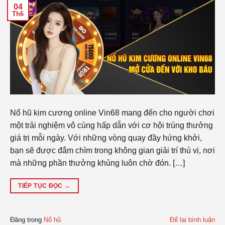
04
Th6
Nổ hũ kim cương online Vin68 mang đến cho người chơi
một trải nghiệm vô cùng hấp dẫn với cơ hội trúng thưởng
giá trị mỗi ngày. Với những vòng quay đầy hứng khởi,
bạn sẽ được đắm chìm trong không gian giải trí thú vị, nơi
mà những phần thưởng khủng luôn chờ đón. […]
TIẾP TỤC ĐỌC
→
Đăng trong
Nổ hũ
Để lại bình luận