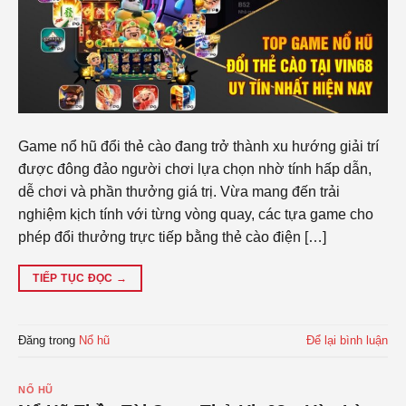
Game nổ hũ đổi thẻ cào đang trở thành xu hướng giải trí
được đông đảo người chơi lựa chọn nhờ tính hấp dẫn,
dễ chơi và phần thưởng giá trị. Vừa mang đến trải
nghiệm kịch tính với từng vòng quay, các tựa game cho
phép đổi thưởng trực tiếp bằng thẻ cào điện […]
TIẾP TỤC ĐỌC
→
Đăng trong
Nổ hũ
Để lại bình luận
NỔ HŨ