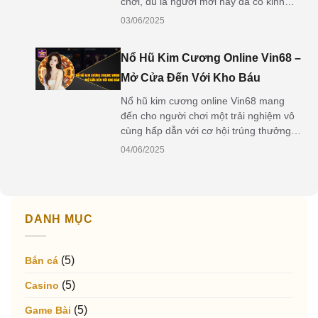
chơi, dù là người mới hay đã có kinh
nghiệm. Bạn chỉ cần...
03/06/2025
Nổ Hũ Kim Cương Online Vin68 –
Mở Cửa Đến Với Kho Báu
Nổ hũ kim cương online Vin68 mang
đến cho người chơi một trải nghiệm vô
cùng hấp dẫn với cơ hội trúng thưởng
giá trị mỗi ngày. Với những vòng...
04/06/2025
DANH MỤC
(5)
Bắn cá
(5)
Casino
(5)
Game Bài