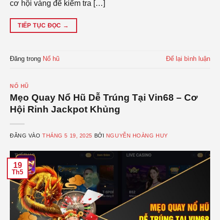
cơ hội vàng để kiểm tra […]
TIẾP TỤC ĐỌC
→
Đăng trong
Nổ hũ
Để lại bình luận
NỔ HŨ
Mẹo Quay Nổ Hũ Dễ Trúng Tại Vin68 – Cơ
Hội Rinh Jackpot Khủng
ĐĂNG VÀO
THÁNG 5 19, 2025
BỞI
NGUYỄN HOÀNG HUY
19
Th5