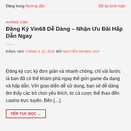
Đăng trong
Hướng dẫn
Để lại bình luận
HƯỚNG DẪN
Đăng Ký Vin68 Dễ Dàng – Nhận Ưu Đãi Hấp
Dẫn Ngay
ĐĂNG VÀO
THÁNG 5 22, 2025
BỞI
NGUYỄN HOÀNG HUY
Đăng ký cực kỳ đơn giản và nhanh chóng, chỉ vài bước
là bạn đã có thể khám phá ngay thế giới game đa dạng
và hấp dẫn. Với giao diện dễ sử dụng, bạn sẽ dễ dàng
tìm thấy các trò chơi yêu thích, từ cá cược thể thao đến
casino trực tuyến. Bên […]
TIẾP TỤC ĐỌC
→