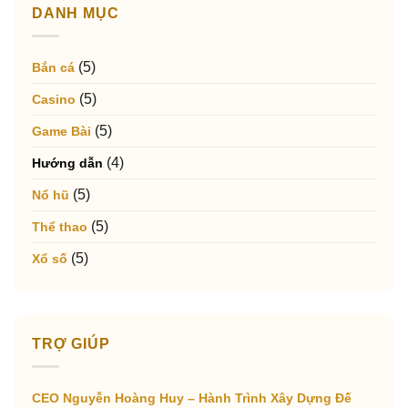
DANH MỤC
(5)
Bắn cá
(5)
Casino
(5)
Game Bài
(4)
Hướng dẫn
(5)
Nổ hũ
(5)
Thể thao
(5)
Xổ số
TRỢ GIÚP
CEO Nguyễn Hoàng Huy – Hành Trình Xây Dựng Đế