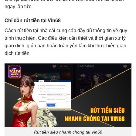
ngay lập tức.
Chỉ dẫn rút tiền tại Vin68
Cách rút tiền tại nhà cái cung cấp đầy đủ thông tin về quy
trình thực hiện. Các điều kiện cần thiết và thời gian xử lý
giao dịch, giúp bạn hoàn toàn yên tâm khi thực hiện giao
dịch rút tiền.
Rút tiền siêu nhanh chóng tại Vin68