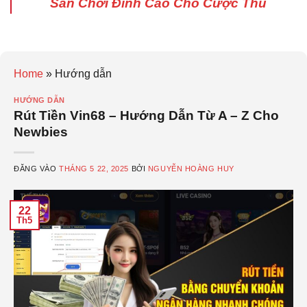
Sân Chơi Đỉnh Cao Cho Cược Thủ
Home
»
Hướng dẫn
HƯỚNG DẪN
Rút Tiền Vin68 – Hướng Dẫn Từ A – Z Cho
Newbies
ĐĂNG VÀO
THÁNG 5 22, 2025
BỞI
NGUYỄN HOÀNG HUY
22
Th5