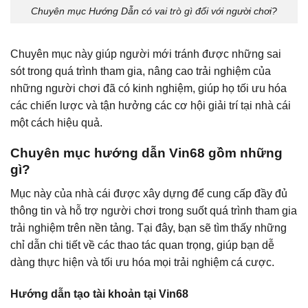
Chuyên mục Hướng Dẫn có vai trò gì đối với người chơi?
Chuyên mục này giúp người mới tránh được những sai
sót trong quá trình tham gia, nâng cao trải nghiệm của
những người chơi đã có kinh nghiệm, giúp họ tối ưu hóa
các chiến lược và tận hưởng các cơ hội giải trí tại nhà cái
một cách hiệu quả.
Chuyên mục hướng dẫn Vin68 gồm những
gì?
Mục này của nhà cái được xây dựng để cung cấp đầy đủ
thông tin và hỗ trợ người chơi trong suốt quá trình tham gia
trải nghiệm trên nền tảng. Tại đây, bạn sẽ tìm thấy những
chỉ dẫn chi tiết về các thao tác quan trọng, giúp bạn dễ
dàng thực hiện và tối ưu hóa mọi trải nghiệm cá cược.
Hướng dẫn tạo tài khoản tại Vin68