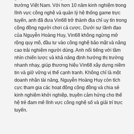
trường Việt Nam. Với hơn 10 năm kinh nghiệm trong
lĩnh vực công nghệ và quản lý hệ thống game trực
tuyến, anh đã đưa Vin68 trở thành địa chỉ uy tín trong
cộng đồng người chơi cá cược. Dưới sự lãnh đạo
của Nguyễn Hoàng Huy, Vin68 không ngừng mở
rộng quy mô, đầu tư vào công nghệ bảo mật và nâng
cao trải nghiệm người dùng. Anh nổi tiếng với tầm
nhìn chiến lược và khả năng định hướng thị trường
nhanh nhạy, giúp thương hiệu Vin68 xây dựng niềm
tin và giữ vững vị thế cạnh tranh. Không chỉ là một
doanh nhân tài năng, Nguyễn Hoàng Huy còn tích
cực tham gia các hoạt động cộng đồng và chia sẻ
kinh nghiệm khởi nghiệp, truyền cảm hứng cho thế
hệ trẻ đam mê lĩnh vực công nghệ số và giải trí trực
tuyến.