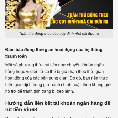
Tuân thủ đúng theo các quy định nhà cái đưa ra
Đảm bảo đúng thời gian hoạt động của hệ thống
thanh toán
Một số phương thức rút tiền như chuyển khoản ngân
hàng hoặc ví điện tử có thể bị giới hạn theo thời gian
hoạt động của các bên trung gian. Do đó, bạn nên thực
hiện giao dịch trong giờ hành chính hoặc theo khung giờ
hỗ trợ để tránh tình trạng bị treo lệnh.
Hướng dẫn liên kết tài khoản ngân hàng để
rút tiền Vin68