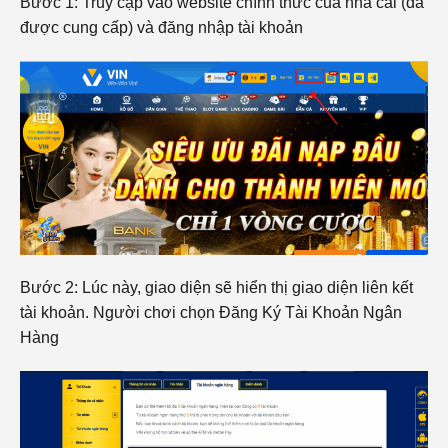
Bước 1: Truy cập vào website chính thức của nhà cái (đã
được cung cấp) và đăng nhập tài khoản
Bước 2: Lúc này, giao diện sẽ hiển thị giao diện liên kết
tài khoản. Người chơi chọn Đăng Ký Tài Khoản Ngân
Hàng