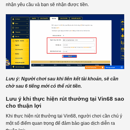
nhận yêu cầu và bạn sẽ nhận được tiền.
Lưu ý: Người chơi sau khi liên kết tài khoản, sẽ cần
chờ sau 6 tiếng mới có thể rút tiền.
Lưu ý khi thực hiện rút thưởng tại Vin68 sao
cho thuận lợi
Khi thực hiện rút thưởng tại Vin68, người chơi cần chú ý
một số điểm quan trọng để đảm bảo giao dịch diễn ra