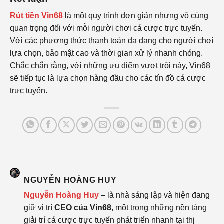
Rút tiền Vin68
là một quy trình đơn giản nhưng vô cùng
quan trọng đối với mỗi người chơi cá cược trực tuyến.
Với các phương thức thanh toán đa dạng cho người chơi
lựa chọn, bảo mật cao và thời gian xử lý nhanh chóng.
Chắc chắn rằng, với những ưu điểm vượt trội này, Vin68
sẽ tiếp tục là lựa chọn hàng đầu cho các tín đồ cá cược
trực tuyến.
NGUYỄN HOÀNG HUY
Nguyễn Hoàng Huy
– là nhà sáng lập và hiện đang
giữ vị trí
CEO của Vin68
, một trong những nền tảng
giải trí cá cược trực tuyến phát triển nhanh tại thị