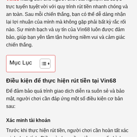
trực tuyến tuyệt vời với quy trình rút tiền nhanh chóng và
an toàn. Sau mỗi chiến thắng, bạn có thể dễ dàng nhận
lại lợi nhuận của mình mà không gặp phải bất kỳ rắc rối
nào. Sự minh bạch và uy tín của Vin68 luôn được đảm
bảo, giúp bạn yên tâm tận hưởng niềm vui và cảm giác
chiến thắng.
Mục Lục
Điều kiện để thực hiện rút tiền tại Vin68
Để đảm bảo quá trình giao dịch diễn ra suôn sẻ và bảo
mật, người chơi cần đáp ứng một số điều kiện cơ bản
sau:
Xác minh tài khoản
Trước khi thực hiện rút tiền, người chơi cần hoàn tất xác