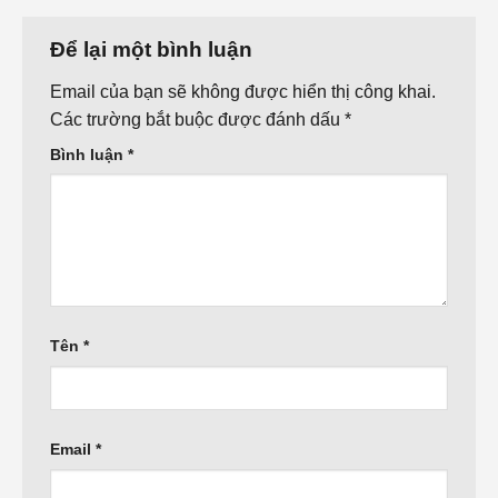
Để lại một bình luận
Email của bạn sẽ không được hiển thị công khai.
Các trường bắt buộc được đánh dấu
*
Bình luận
*
Tên
*
Email
*