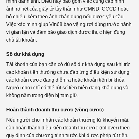
minh danh tính. Điều này bao gồm việc cung cấp hình
ảnh rõ nét của giấy tờ tùy thân như CMND, CCCD hoặc
hộ chiếu, kèm theo ảnh chân dung nếu được yêu cầu.
Việc xác minh giúp Vin68 bảo vệ người dùng trước hành
vi gian lận và đảm bảo giao dịch được thực hiện đúng
chủ tài khoản.
Số dư khả dụng
Tài khoản của bạn cần có đủ số dư khả dụng sau khi trừ
các khoản tiền thưởng chưa đáp ứng điều kiện sử dụng,
các khoản cược đang diễn ra hoặc khoản tiền bị khóa.
Người chơi chỉ có thể rút số tiền hiện đang khả dụng và
không nằm trong diện bị tạm giữ.
Hoàn thành doanh thu cược (vòng cược)
Nếu người chơi nhận các khoản thưởng từ khuyến mãi,
cần hoàn thành điều kiện doanh thu cược (rollover) theo
quy định của chương trình trước khi được phép rút tiền.