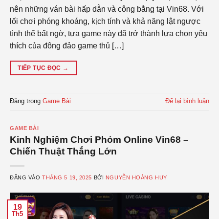
nên những ván bài hấp dẫn và công bằng tại Vin68. Với
lối chơi phóng khoáng, kịch tính và khả năng lật ngược
tình thế bất ngờ, tựa game này đã trở thành lựa chọn yêu
thích của đông đảo game thủ […]
TIẾP TỤC ĐỌC
→
Đăng trong
Game Bài
Để lại bình luận
GAME BÀI
Kinh Nghiệm Chơi Phỏm Online Vin68 –
Chiến Thuật Thắng Lớn
ĐĂNG VÀO
THÁNG 5 19, 2025
BỞI
NGUYỄN HOÀNG HUY
19
Th5