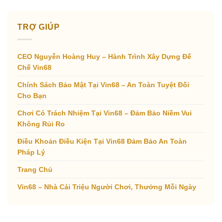
TRỢ GIÚP
CEO Nguyễn Hoàng Huy – Hành Trình Xây Dựng Đế
Chế Vin68
Chính Sách Bảo Mật Tại Vin68 – An Toàn Tuyệt Đối
Cho Bạn
Chơi Có Trách Nhiệm Tại Vin68 – Đảm Bảo Niềm Vui
Không Rủi Ro
Điều Khoản Điều Kiện Tại Vin68 Đảm Bảo An Toàn
Pháp Lý
Trang Chủ
Vin68 – Nhà Cái Triệu Người Chơi, Thưởng Mỗi Ngày