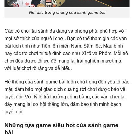
Nét đặc trưng chung của sảnh game bài
Các trò chơi tại sảnh đa dạng và phong phú, phù hợp với
mọi sở thích của người chơi. Bạn có thể tham gia các ván
bài kịch tính như Tiến lên miền Nam, Sâm lốc, Mậu binh
hay các trò chơi trí tuệ đỉnh cao như Xì tố và Phỏm. Mỗi trò
chơi đều được tối ưu để mang lại trải nghiệm mượt mà,
với luật chơi rõ ràng và dễ hiểu.
Hệ thống của sảnh game bài luôn chú trọng đến yếu tố bảo
mật, đảm bảo mọi giao dịch của người chơi được bảo vệ
tuyệt đối. Với tỷ lệ trả thưởng công bằng, các ván chơi tại
đây mang lại cơ hội thắng lớn, đảm bảo tính minh bạch
tuyệt đối.
Những tựa game siêu hot của sảnh game
bài