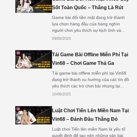
Sốt Toàn Quốc – Thắng Là Rút
Game bài đổi tiền mặt đang trở thành
lựa chọn hàng đầu của hàng nghìn
người chơi yêu thích sự kịch tính và
phần thưởng giá trị. Với hệ thống...
09/06/2025
Tải Game Bài Offline Miễn Phí Tại
Vin68 – Chơi Game Thả Ga
Tải game bài offline miễn phí tại Vin68
đang trở thành xu hướng của các tín đồ
yêu thích các trò chơi bài nhưng lại
không muốn phụ thuộc vào...
10/06/2025
Luật Chơi Tiến Lên Miền Nam Tại
Vin68 – Đánh Đâu Thắng Đó
Luật chơi Tiến lên miền Nam là yếu tố
quyết định để tạo nên những ván bài