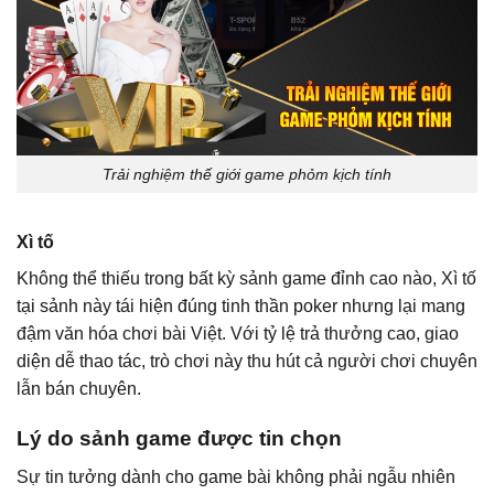
Trải nghiệm thế giới game phỏm kịch tính
Xì tố
Không thể thiếu trong bất kỳ sảnh game đỉnh cao nào, Xì tố
tại sảnh này tái hiện đúng tinh thần poker nhưng lại mang
đậm văn hóa chơi bài Việt. Với tỷ lệ trả thưởng cao, giao
diện dễ thao tác, trò chơi này thu hút cả người chơi chuyên
lẫn bán chuyên.
Lý do sảnh game được tin chọn
Sự tin tưởng dành cho game bài không phải ngẫu nhiên