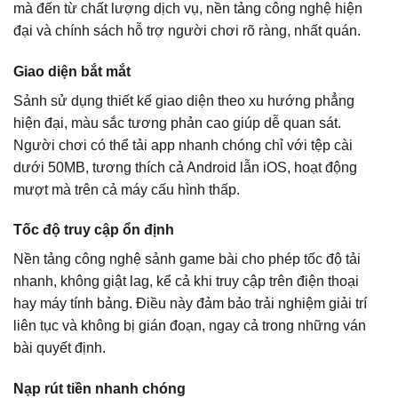
mà đến từ chất lượng dịch vụ, nền tảng công nghệ hiện
đại và chính sách hỗ trợ người chơi rõ ràng, nhất quán.
Giao diện bắt mắt
Sảnh sử dụng thiết kế giao diện theo xu hướng phẳng
hiện đại, màu sắc tương phản cao giúp dễ quan sát.
Người chơi có thể tải app nhanh chóng chỉ với tệp cài
dưới 50MB, tương thích cả Android lẫn iOS, hoạt động
mượt mà trên cả máy cấu hình thấp.
Tốc độ truy cập ổn định
Nền tảng công nghệ sảnh game bài cho phép tốc độ tải
nhanh, không giật lag, kể cả khi truy cập trên điện thoại
hay máy tính bảng. Điều này đảm bảo trải nghiệm giải trí
liên tục và không bị gián đoạn, ngay cả trong những ván
bài quyết định.
Nạp rút tiền nhanh chóng