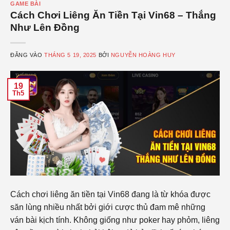
GAME BÀI
Cách Chơi Liêng Ăn Tiền Tại Vin68 – Thắng
Như Lên Đồng
ĐĂNG VÀO
THÁNG 5 19, 2025
BỞI
NGUYỄN HOÀNG HUY
19
Th5
Cách chơi liêng ăn tiền tại Vin68 đang là từ khóa được
săn lùng nhiều nhất bởi giới cược thủ đam mê những
ván bài kịch tính. Không giống như poker hay phỏm, liêng