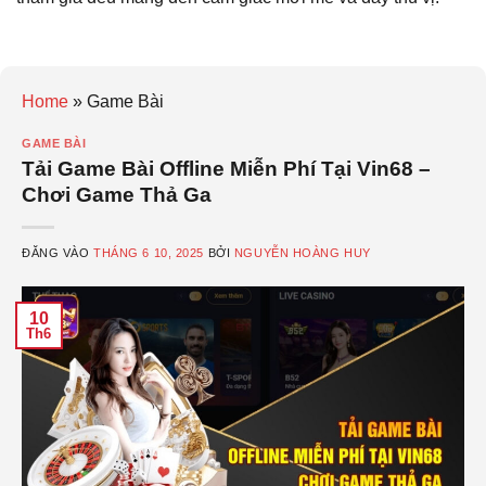
Home
»
Game Bài
GAME BÀI
Tải Game Bài Offline Miễn Phí Tại Vin68 –
Chơi Game Thả Ga
ĐĂNG VÀO
THÁNG 6 10, 2025
BỞI
NGUYỄN HOÀNG HUY
10
Th6