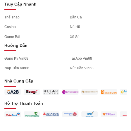
Truy Cập Nhanh
Thể Thao
Bắn Cá
Casino
Nổ Hũ
Game Bài
Xổ Số
Hướng Dẫn
Đăng Ký Vin68
Tải App Vin68
Nạp Tiền Vin68
Rút Tiền Vin68
Nhà Cung Cấp
Hỗ Trợ Thanh Toán