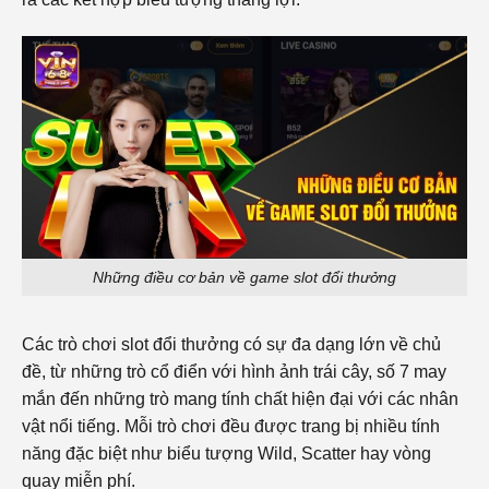
Những điều cơ bản về game slot đổi thưởng
Các trò chơi slot đổi thưởng có sự đa dạng lớn về chủ
đề, từ những trò cổ điển với hình ảnh trái cây, số 7 may
mắn đến những trò mang tính chất hiện đại với các nhân
vật nổi tiếng. Mỗi trò chơi đều được trang bị nhiều tính
năng đặc biệt như biểu tượng Wild, Scatter hay vòng
quay miễn phí.