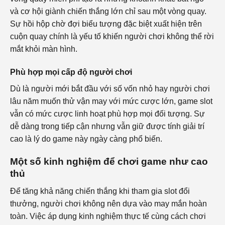
và cơ hội giành chiến thắng lớn chỉ sau một vòng quay.
Sự hồi hộp chờ đợi biểu tượng đặc biệt xuất hiện trên
cuộn quay chính là yếu tố khiến người chơi không thể rời
mắt khỏi màn hình.
Phù hợp mọi cấp độ người chơi
Dù là người mới bắt đầu với số vốn nhỏ hay người chơi
lâu năm muốn thử vận may với mức cược lớn, game slot
vẫn có mức cược linh hoạt phù hợp mọi đối tượng. Sự
dễ dàng trong tiếp cận nhưng vẫn giữ được tính giải trí
cao là lý do game này ngày càng phổ biến.
Một số kinh nghiệm để chơi game như cao
thủ
Để tăng khả năng chiến thắng khi tham gia slot đổi
thưởng, người chơi không nên dựa vào may mắn hoàn
toàn. Việc áp dụng kinh nghiệm thực tế cùng cách chơi