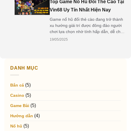
Top Game Nổ Hũ Đổi Thẻ Cào Tại
Vin68 Uy Tín Nhất Hiện Nay
Game nổ hũ đổi thẻ cào đang trở thành
xu hướng giải trí được đông đảo người
chơi lựa chọn nhờ tính hấp dẫn, dễ chơi
và phần thưởng giá...
19/05/2025
DANH MỤC
(5)
Bắn cá
(5)
Casino
(5)
Game Bài
(4)
Hướng dẫn
(5)
Nổ hũ