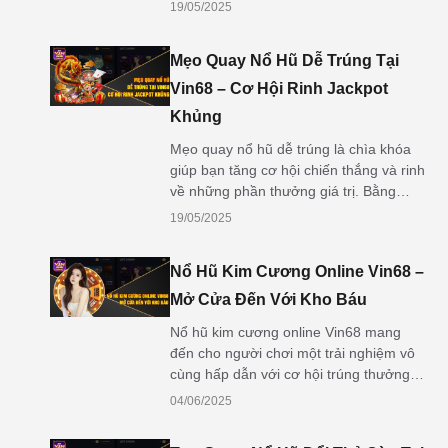
không tốn chi phí. Với...
19/05/2025
Mẹo Quay Nổ Hũ Dễ Trúng Tại
Vin68 – Cơ Hội Rinh Jackpot
Khủng
Mẹo quay nổ hũ dễ trúng là chìa khóa
giúp bạn tăng cơ hội chiến thắng và rinh
về những phần thưởng giá trị. Bằng
cách áp dụng những chiến...
19/05/2025
Nổ Hũ Kim Cương Online Vin68 –
Mở Cửa Đến Với Kho Báu
Nổ hũ kim cương online Vin68 mang
đến cho người chơi một trải nghiệm vô
cùng hấp dẫn với cơ hội trúng thưởng
giá trị mỗi ngày. Với những vòng...
04/06/2025