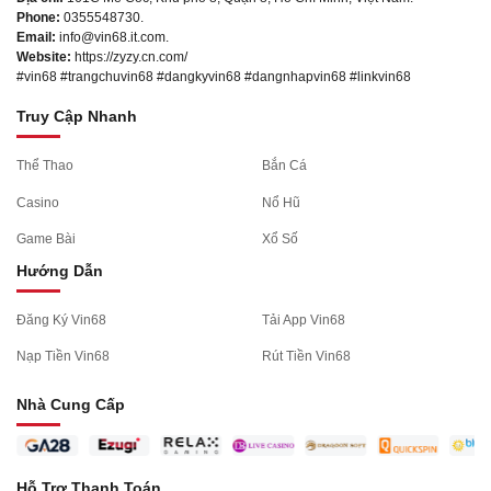
Phone:
0355548730.
Email:
info@vin68.it.com
.
Website:
https://zyzy.cn.com/
#vin68 #trangchuvin68 #dangkyvin68 #dangnhapvin68 #linkvin68
Truy Cập Nhanh
Thể Thao
Bắn Cá
Casino
Nổ Hũ
Game Bài
Xổ Số
Hướng Dẫn
Đăng Ký Vin68
Tải App Vin68
Nạp Tiền Vin68
Rút Tiền Vin68
Nhà Cung Cấp
Hỗ Trợ Thanh Toán